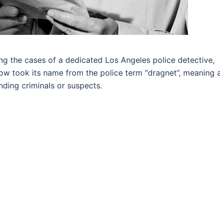
ng the cases of a dedicated Los Angeles police detective,
how took its name from the police term “dragnet”, meaning 
ding criminals or suspects.
App
eads
hare