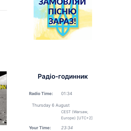
Радіо-годинник
Radio Time:
01
:
34
Thursday 6 August
CEST (Warsaw,
Europe) [UTC+2]
Your Time:
23
:
34