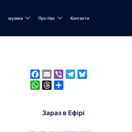
музика
Про Нас
Контакти
Facebook
Email
Viber
Telegram
Bluesky
WhatsApp
Threads
Share
Зараз в Ефірі