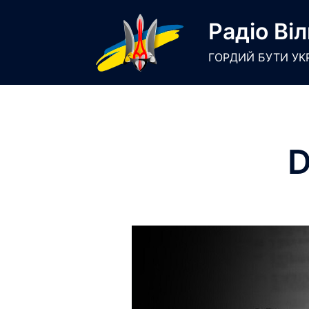
Skip
Радіо Віл
to
content
ГОРДИЙ БУТИ УК
D