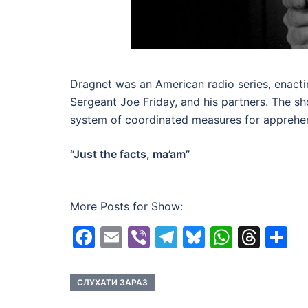
Dragnet was an American radio series, enacti
Sergeant Joe Friday, and his partners. The s
system of coordinated measures for apprehen
“Just the facts, ma’am”
More Posts for Show:
Facebook
Email
Viber
Telegram
Bluesky
Whats
Thr
S
СЛУХАТИ ЗАРАЗ