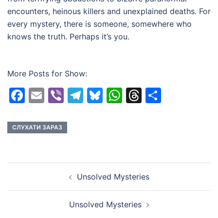
encounters, heinous killers and unexplained deaths. For
every mystery, there is someone, somewhere who
knows the truth. Perhaps it’s you.
More Posts for Show:
Facebook
Email
Viber
Telegram
Bluesky
WhatsApp
Threads
Share
СЛУХАТИ ЗАРАЗ
Post
Unsolved Mysteries
navigation
Unsolved Mysteries