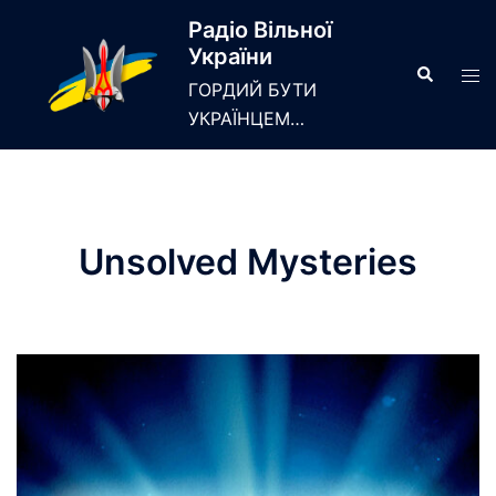
Skip
Радіо Вільної
to
України
content
Search
Tog
ГОРДИЙ БУТИ
men
УКРАЇНЦЕМ…
Unsolved Mysteries