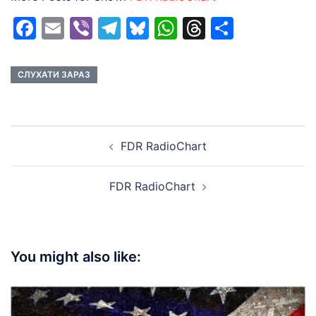
Facebook
Email
Viber
Telegram
Bluesky
WhatsApp
Threads
Share
СЛУХАТИ ЗАРАЗ
Post
FDR RadioChart
navigation
FDR RadioChart
You might also like: