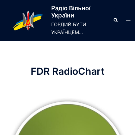
Skip
Радіо Вільної
to
України
content
Search
Tog
ГОРДИЙ БУТИ
men
УКРАЇНЦЕМ…
FDR RadioChart