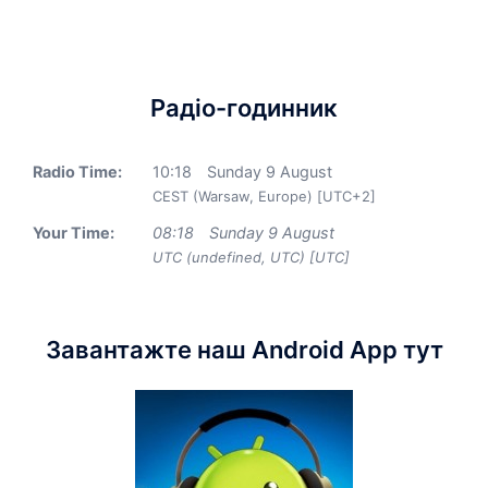
Радіо-годинник
Radio Time:
10
:
18
Sunday 9 August
CEST (Warsaw, Europe) [UTC+2]
Your Time:
08
:
18
Sunday 9 August
UTC (undefined, UTC) [UTC]
Завантажте наш Android App тут