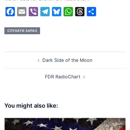
Facebook
Email
Viber
Telegram
Bluesky
WhatsApp
Threads
Share
СЛУХАТИ ЗАРАЗ
Post
Dark Side of the Moon
navigation
FDR RadioChart
You might also like: