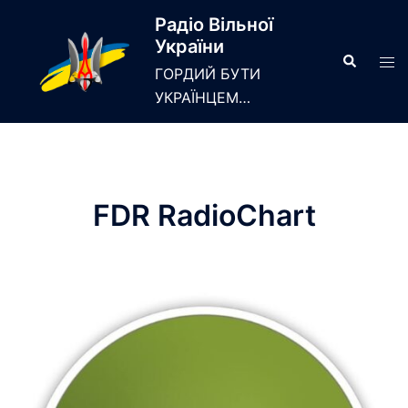
Skip
Радіо Вільної
to
України
content
Search
Tog
ГОРДИЙ БУТИ
men
УКРАЇНЦЕМ…
FDR RadioChart