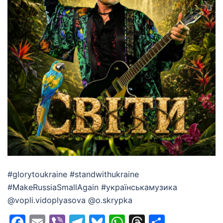
#glorytoukraine #standwithukraine
#MakeRussiaSmallAgain #українськамузика
@vopli.vidoplyasova @o.skrypka
Facebook
Email
Viber
Telegram
Bluesky
WhatsApp
Threads
Share