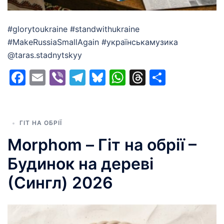
#glorytoukraine #standwithukraine
#MakeRussiaSmallAgain #українськамузика
@taras.stadnytskyy
Facebook
Email
Viber
Telegram
Bluesky
WhatsApp
Threads
Share
ГІТ НА ОБРІЇ
Morphom – Гіт на обрії –
Будинок на дереві
(Сингл) 2026