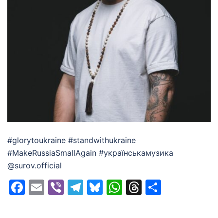
#glorytoukraine #standwithukraine
#MakeRussiaSmallAgain #українськамузика
@surov.official
Facebook
Email
Viber
Telegram
Bluesky
WhatsApp
Threads
Share