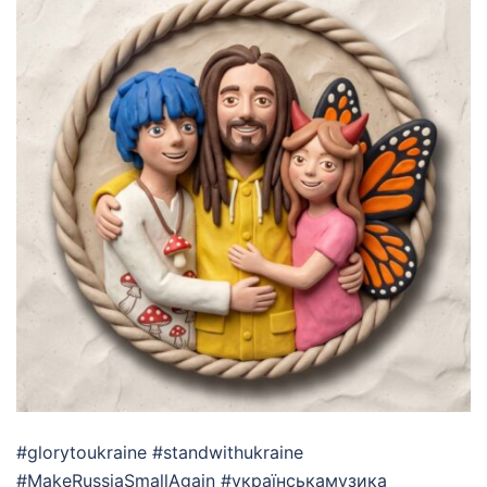
#glorytoukraine #standwithukraine
#MakeRussiaSmallAgain #українськамузика