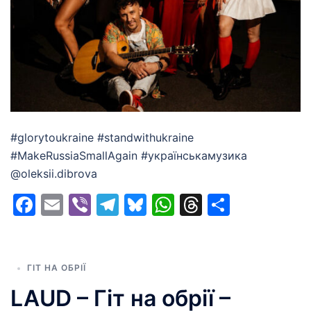
#glorytoukraine #standwithukraine
#MakeRussiaSmallAgain #українськамузика
@oleksii.dibrova
Facebook
Email
Viber
Telegram
Bluesky
WhatsApp
Threads
Share
ГІТ НА ОБРІЇ
LAUD – Гіт на обрії –