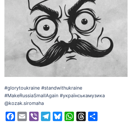
#glorytoukraine #standwithukraine
#MakeRussiaSmallAgain #українськамузика
@kozak.siromaha
Facebook
Email
Viber
Telegram
Bluesky
WhatsApp
Threads
Share