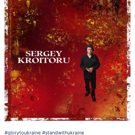
#glorytoukraine #standwithukraine