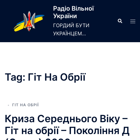
Skip
Радіо Вільної
to
України
content
Search
Tog
ГОРДИЙ БУТИ
men
УКРАЇНЦЕМ…
Tag:
Гіт На Обрії
ГІТ НА ОБРІЇ
Криза Середнього Віку –
Гіт на обрії – Покоління Д