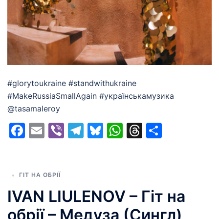
#glorytoukraine #standwithukraine
#MakeRussiaSmallAgain #українськамузика
@tasamaleroy
Facebook
Email
Viber
Telegram
Bluesky
WhatsApp
Threads
Share
ГІТ НА ОБРІЇ
IVAN LIULENOV – Гіт на
обрії – Медуза (Сингл)