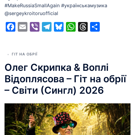
#MakeRussiaSmallAgain #українськамузика
@sergeykroitoruofficial
Facebook
Email
Viber
Telegram
Bluesky
WhatsApp
Threads
Share
ГІТ НА ОБРІЇ
Олег Скрипка & Воплі
Відоплясова – Гіт на обрії
– Світи (Сингл) 2026