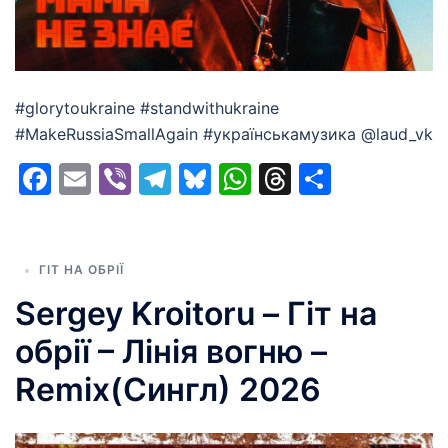
#glorytoukraine #standwithukraine
#MakeRussiaSmallAgain #українськамузика @laud_vk
Facebook
Email
Viber
Telegram
Bluesky
WhatsApp
Threads
Share
ГІТ НА ОБРІЇ
Sergey Kroitoru – Гіт на
обрії – Лінія вогню –
Remix(Сингл) 2026