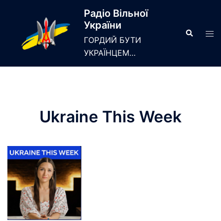
Skip
Радіо Вільної
to
України
content
Search
Tog
ГОРДИЙ БУТИ
men
УКРАЇНЦЕМ…
Ukraine This Week