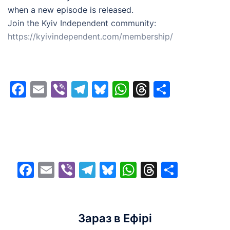
when a new episode is released.
Join the Kyiv Independent community:
https://kyivindependent.com/membership/
Facebook
Email
Viber
Telegram
Bluesky
WhatsApp
Threads
Share
Facebook
Email
Viber
Telegram
Bluesky
WhatsApp
Threads
Share
Зараз в Ефірі