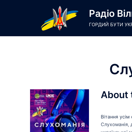
Skip
Радіо Віл
to
content
ГОРДИЙ БУТИ УК
Сл
About 
Вітання усім
Слухоманія, 