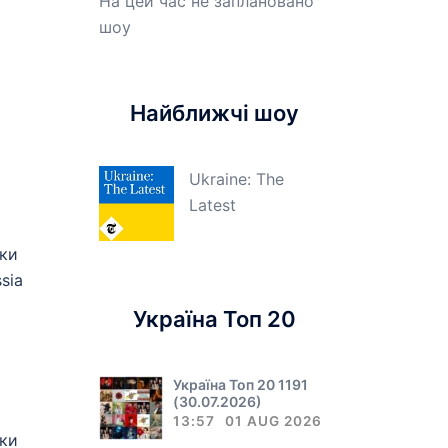
На цей час не заплановано
шоу
Найближчі шоу
Ukraine: The
Latest
ики
sia
Україна Топ 20
Україна Топ 20 1191
(30.07.2026)
13:57
01 AUG 2026
ики