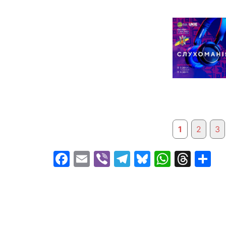
1
2
3
Facebook
Email
Viber
Telegram
Bluesky
Whats
Thr
S