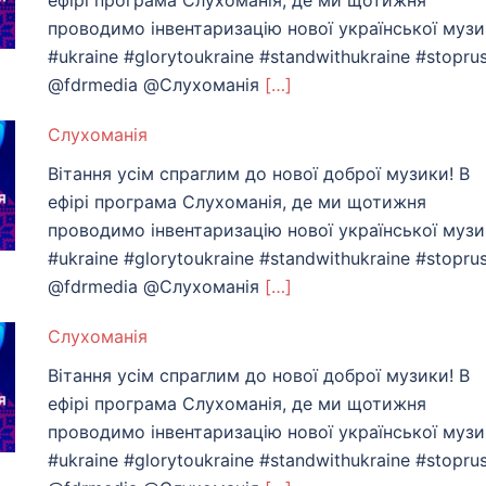
ефірі програма Слухоманія, де ми щотижня
проводимо інвентаризацію нової української муз
#ukraine #glorytoukraine #standwithukraine #stoprus
@fdrmedia @Слухоманiя
[…]
Слухоманiя
Вітання усім спраглим до нової доброї музики! В
ефірі програма Слухоманія, де ми щотижня
проводимо інвентаризацію нової української муз
#ukraine #glorytoukraine #standwithukraine #stoprus
@fdrmedia @Слухоманiя
[…]
Слухоманiя
Вітання усім спраглим до нової доброї музики! В
ефірі програма Слухоманія, де ми щотижня
проводимо інвентаризацію нової української муз
#ukraine #glorytoukraine #standwithukraine #stoprus