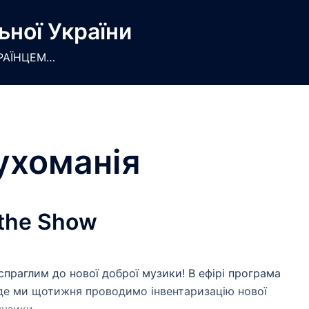
ьної України
РАЇНЦЕМ…
ухоманія
the Show
 спраглим до нової доброї музики! В ефірі програма
де ми щотижня проводимо інвентаризацію нової