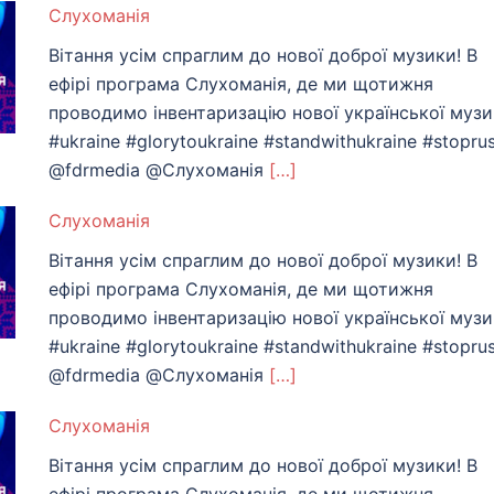
Слухоманiя
Вітання усім спраглим до нової доброї музики! В
ефірі програма Слухоманія, де ми щотижня
проводимо інвентаризацію нової української муз
#ukraine #glorytoukraine #standwithukraine #stoprus
@fdrmedia @Слухоманiя
[…]
Слухоманiя
Вітання усім спраглим до нової доброї музики! В
ефірі програма Слухоманія, де ми щотижня
проводимо інвентаризацію нової української муз
#ukraine #glorytoukraine #standwithukraine #stoprus
@fdrmedia @Слухоманiя
[…]
Слухоманiя
Вітання усім спраглим до нової доброї музики! В