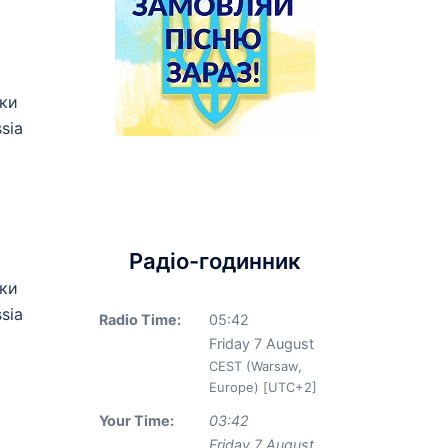
ики
sia
Радіо-годинник
ики
sia
Radio Time:
05
:
42
Friday 7 August
CEST (Warsaw,
Europe) [UTC+2]
Your Time:
03
:
42
Friday 7 August