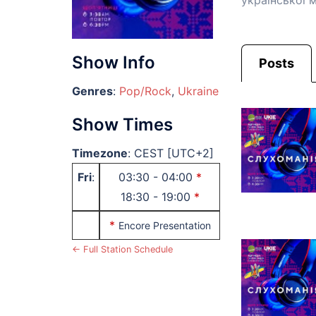
української 
Show Info
Posts
Genres
:
Pop/Rock
,
Ukraine
Show Times
Timezone
:
CEST
[UTC+2]
Fri
:
03:30
-
04:00
*
18:30
-
19:00
*
*
Encore Presentation
← Full Station Schedule