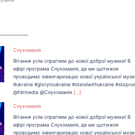
музики
Слухоманiя
Вітання усім спраглим до нової доброї музики! В
ефірі програма Слухоманія, де ми щотижня
проводимо інвентаризацію нової української муз
#ukraine #glorytoukraine #standwithukraine #stoprus
@fdrmedia @Слухоманiя
[…]
Слухоманiя
Вітання усім спраглим до нової доброї музики! В
ефірі програма Слухоманія, де ми щотижня
проводимо інвентаризацію нової української муз