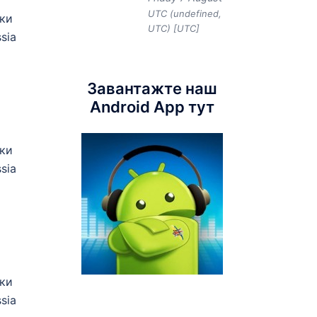
UTC (undefined,
ики
UTC) [UTC]
sia
Завантажте наш
Android App тут
ики
sia
ики
sia