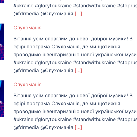
#ukraine #glorytoukraine #standwithukraine #stoprus
@fdrmedia @Слухоманiя
[…]
Слухоманiя
Вітання усім спраглим до нової доброї музики! В
ефірі програма Слухоманія, де ми щотижня
проводимо інвентаризацію нової української муз
#ukraine #glorytoukraine #standwithukraine #stoprus
@fdrmedia @Слухоманiя
[…]
Слухоманiя
Вітання усім спраглим до нової доброї музики! В
ефірі програма Слухоманія, де ми щотижня
проводимо інвентаризацію нової української муз
#ukraine #glorytoukraine #standwithukraine #stoprus
@fdrmedia @Слухоманiя
[…]