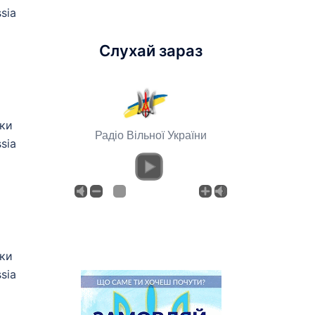
sia
Слухай зараз
ики
Радіо Вільної України
sia
ики
sia