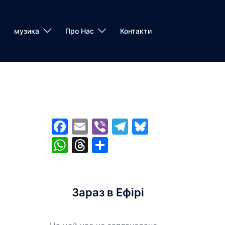
музика
Про Нас
Контакти
Facebook
Email
Viber
Telegram
Bluesky
WhatsApp
Threads
Share
Зараз в Ефірі