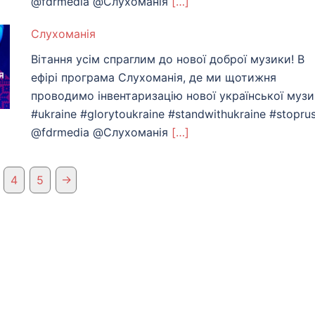
@fdrmedia @Слухоманiя
[…]
Слухоманiя
Вітання усім спраглим до нової доброї музики! В
ефірі програма Слухоманія, де ми щотижня
проводимо інвентаризацію нової української муз
#ukraine #glorytoukraine #standwithukraine #stoprus
@fdrmedia @Слухоманiя
[…]
→
4
5
App
eads
hare