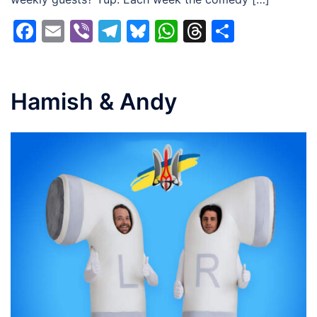
Facebook
Email
Viber
Telegram
Bluesky
WhatsApp
Threads
Share
Hamish & Andy