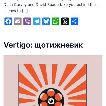
Dana Carvey and David Spade take you behind the
scenes to […]
Facebook
Email
Viber
Telegram
Bluesky
WhatsApp
Threads
Share
Vertigo: щотижневик