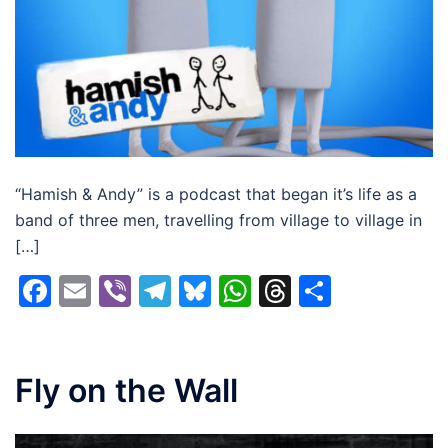
“Hamish & Andy” is a podcast that began it’s life as a
band of three men, travelling from village to village in
[…]
Facebook
Email
Viber
Telegram
Bluesky
WhatsApp
Threads
Share
Fly on the Wall