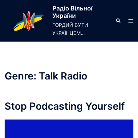
Skip
Радіо Вільної
to
України
content
Search
Tog
ГОРДИЙ БУТИ
men
УКРАЇНЦЕМ…
Genre:
Talk Radio
Stop Podcasting Yourself