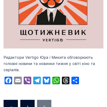
Редактори Vertigo Юра і Микита обговорюють
головні новини та новинки тижня у світі кіно та
серіалів.
Facebook
Email
Viber
Telegram
Bluesky
WhatsApp
Threads
Share
Posts