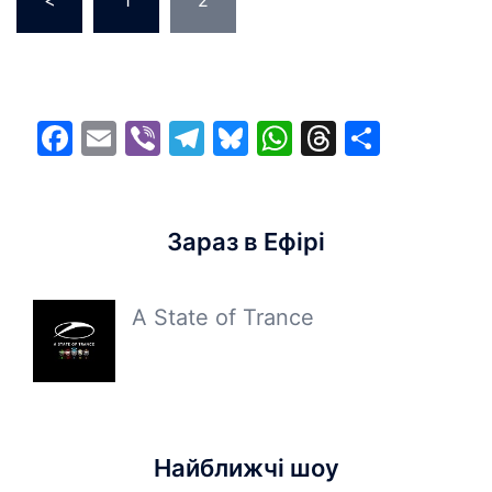
<
1
2
pagination
Facebook
Email
Viber
Telegram
Bluesky
WhatsApp
Threads
Share
Зараз в Ефірі
A State of Trance
Найближчі шоу