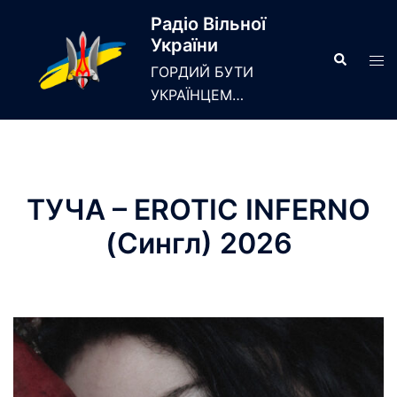
Skip
Радіо Вільної
to
України
content
Search
Tog
ГОРДИЙ БУТИ
men
УКРАЇНЦЕМ…
ТУЧА – EROTIC INFERNO
(Сингл) 2026