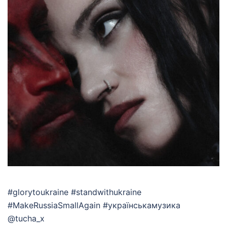
#glorytoukraine #standwithukraine
#MakeRussiaSmallAgain #українськамузика
@tucha_x