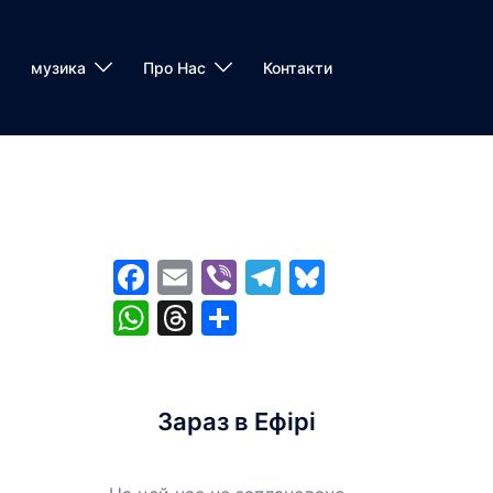
музика
Про Нас
Контакти
Facebook
Email
Viber
Telegram
Bluesky
WhatsApp
Threads
Share
Зараз в Ефірі