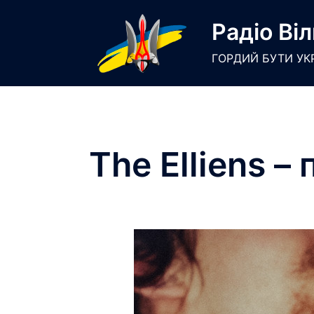
Skip
Радіо Віл
to
content
ГОРДИЙ БУТИ УК
The Elliens –