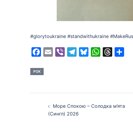
#glorytoukraine #standwithukraine #MakeRus
Facebook
Email
Viber
Telegram
Bluesky
Whats
Thr
S
РОК
Post
Море Спокою – Солодка м’ята
navigation
(Сингл) 2026