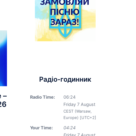
Радіо-годинник
 –
Radio Time:
06
:
24
26
Friday 7 August
CEST (Warsaw,
Europe) [UTC+2]
Your Time:
04
:
24
Friday 7 August