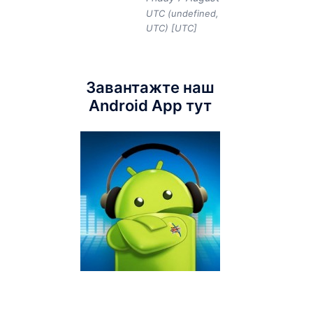
UTC (undefined,
UTC) [UTC]
Завантажте наш
Android App тут