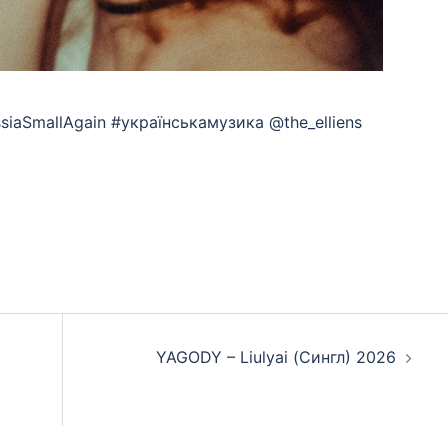
siaSmallAgain #українськамузика @the_elliens
App
eads
hare
YAGODY – Liulyai (Сингл) 2026