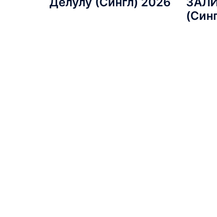
Делулу (Сингл) 2026
ЗАЛ
(Син