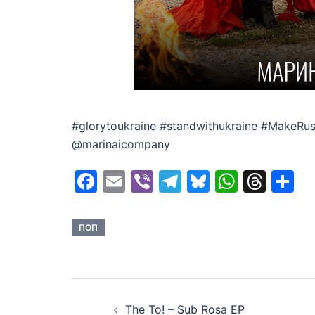
#glorytoukraine #standwithukraine #MakeR
@marinaicompany
Facebook
Email
Viber
Telegram
Bluesky
Whats
Thr
S
ПОП
Post
The To! – Sub Rosa EP