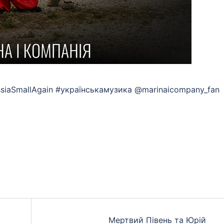
ussiaSmallAgain #українськамузика @marinaicompany_fan
App
eads
hare
Мертвий Півень та Юрій