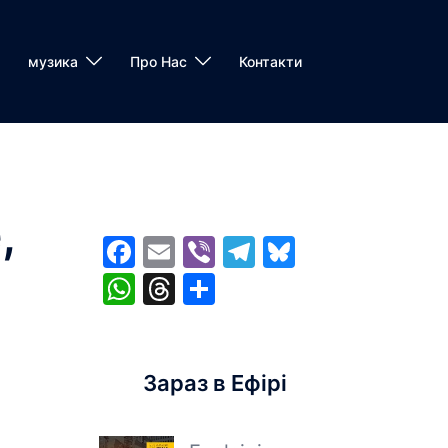
музика
Про Нас
Контакти
,
Facebook
Email
Viber
Telegram
Bluesky
WhatsApp
Threads
Share
Зараз в Ефірі