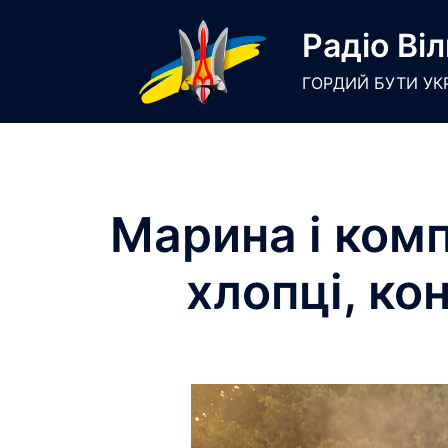
Skip
Радіо Віл
to
content
ГОРДИЙ БУТИ УК
Марина і комп
хлопці, ко