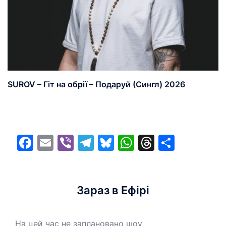
SUROV – Гіт на обрії – Подаруй (Сингл) 2026
Facebook
Email
Viber
Telegram
Bluesky
WhatsApp
Threads
Share
Зараз в Ефірі
На цей час не заплановано шоу