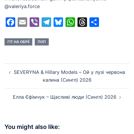
@valeriya.force
Facebook
Email
Viber
Telegram
Bluesky
WhatsApp
Threads
Share
ГІТ НА ОБРІЇ
ПОП
Post
SEVERYNA & Hillary Models – Ой у лузі червона
navigation
калина (Сингл) 2026
Елла Єфімчук – Щасливі люди (Сингл) 2026
You might also like: