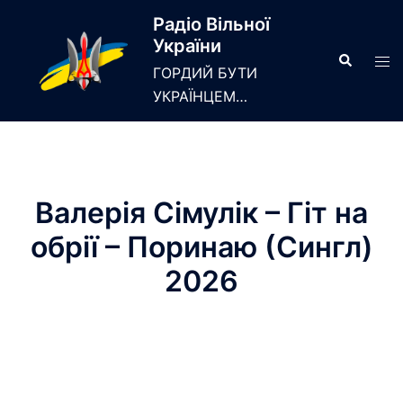
Skip
Радіо Вільної
to
України
content
Search
Tog
ГОРДИЙ БУТИ
men
УКРАЇНЦЕМ…
Валерія Сімулік – Гіт на
обрії – Поринаю (Сингл)
2026