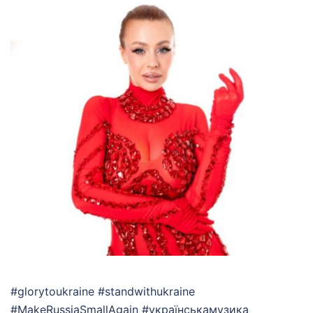
#glorytoukraine #standwithukraine
#MakeRussiaSmallAgain #українськамузика