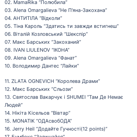
02. MamaRika “Полюбила”
03. Alena Omargalieva “Не П’яна-Закохана”
04. АНТИТІЛА “Відколи”
05. Тіна Кароль “Здатись ти завжди встигнеш”
06. Віталій Козловський “Шекспір”
07. Макс Барських “Закоханий”
08. IVAN LIULENOV “ІКОНА”
09. Alena Omargalieva “Фанат”
10. Володимир Дантес “Лайки”
11. ZLATA OGNEVICH “Королева Драми”
12. Макс Барських “Сльози”
13. Святослав Вакарчук і SHUMEI “Там Де Немає
Людей”
14. Нікіта Кісельов “Вівтар”
15. MONATIK “ОДАсвобОДА”
16. Jerry Heil “Додайте Гучності(12 points)”
17. Бумбокс “Залишайся”