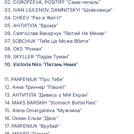
02. DOROFEEVA, POSITIFF “Смак-печаль”
03. IVAN LIULENOV, DAMNITSKYI “Шовковиця”
04. CHEEV “Раз в Житті”
05. АНТИТІЛА “Вдома”
06. Святослав Вакарчук “Лютий Не Минає”
07. SOBCHUK “Тебе Це Може Вбити”
08. OKS “Роман”
09. SKYLLER “Падав Туман”
10. Victoria Niro “Питань Нема”
11. PARFENIUK “Про Тебе”
12. Анна Тринчер “Півонії”
13. АНТИТІЛА “Дивись у Мій Екран”
14. MAKS BARSKIH “Stomach Butterflies”
15. Alena Omargalieva “Мужчина”
16. Океан Ельзи “Двоє”
17. PARFENIUK “Врубай”
18. МУАЯД “Дарма”