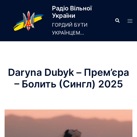
Skip
Радіо Вільної
to
України
content
Search
Tog
ГОРДИЙ БУТИ
men
УКРАЇНЦЕМ…
Daryna Dubyk – Прем’єра
– Болить (Сингл) 2025