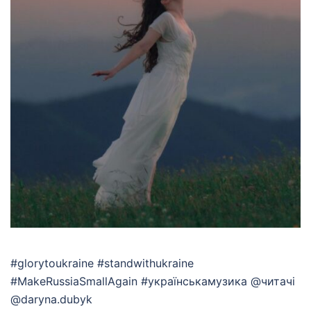
#glorytoukraine #standwithukraine
#MakeRussiaSmallAgain #українськамузика @читачі
@daryna.dubyk