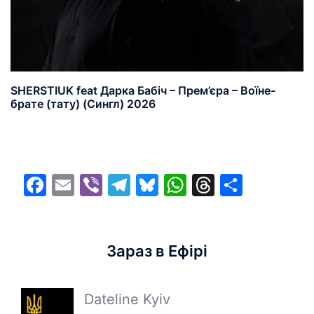
SHERSTIUK feat Дарка Бабіч – Прем’єра – Воїне-
брате (тату) (Сингл) 2026
Facebook
Email
Viber
Telegram
Bluesky
WhatsApp
Threads
Share
Зараз в Ефірі
Dateline Kyiv