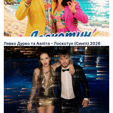
Левко Дурко та Аеліта – Лоскотун (Сингл) 2026