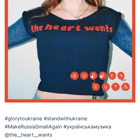
#glorytoukraine #standwithukraine
#MakeRussiaSmallAgain #українськамузика
@the__heart__wants