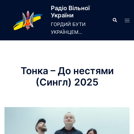
Skip
Радіо Вільної
to
України
content
Search
Tog
ГОРДИЙ БУТИ
men
УКРАЇНЦЕМ…
Тонка – До нестями
(Сингл) 2025