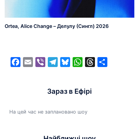
Ortea, Alice Change – Делулу (Сингл) 2026
Facebook
Email
Viber
Telegram
Bluesky
WhatsApp
Threads
Share
Зараз в Ефірі
На цей час не заплановано шоу
Найближчі шоу