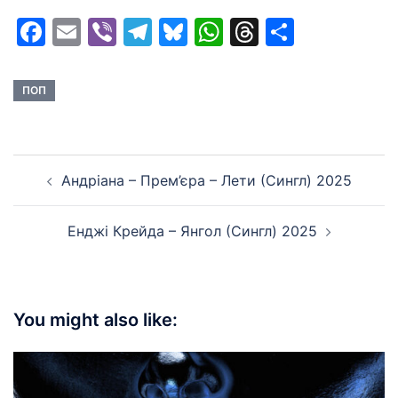
Facebook
Email
Viber
Telegram
Bluesky
WhatsApp
Threads
Share
ПОП
Post
Андріана – Прем’єра – Лети (Сингл) 2025
navigation
Енджі Крейда – Янгол (Сингл) 2025
You might also like: