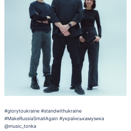
#glorytoukraine #standwithukraine
#MakeRussiaSmallAgain #українськамузика
@music_tonka