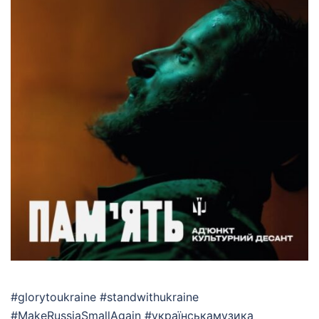
#glorytoukraine #standwithukraine
#MakeRussiaSmallAgain #українськамузика