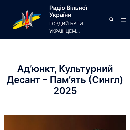
Skip
Радіо Вільної
to
України
content
Search
Tog
ГОРДИЙ БУТИ
men
УКРАЇНЦЕМ…
Ад’юнкт, Культурний
Десант – Пам’ять (Сингл)
2025