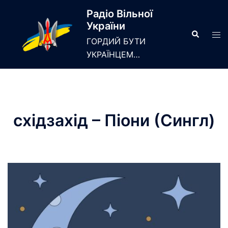
Skip
Радіо Вільної
to
України
content
Search
Tog
ГОРДИЙ БУТИ
men
УКРАЇНЦЕМ…
східзахід – Піони (Сингл)