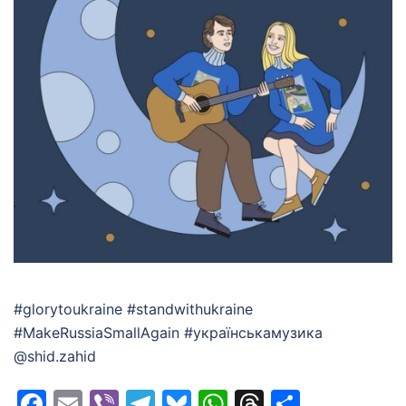
#glorytoukraine #standwithukraine
#MakeRussiaSmallAgain #українськамузика
@shid.zahid
Facebook
Email
Viber
Telegram
Bluesky
WhatsApp
Threads
Share