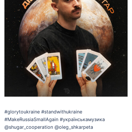
#glorytoukraine #standwithukraine
#MakeRussiaSmallAgain #українськамузика
@shugar_cooperation @oleg_shkarpeta