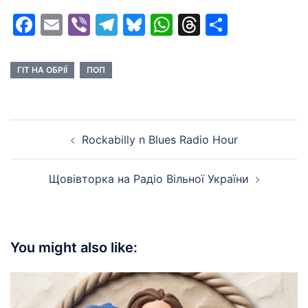
Facebook
Email
Viber
Telegram
Bluesky
WhatsApp
Threads
Share
ГІТ НА ОБРІЇ
ПОП
Post
Rockabilly n Blues Radio Hour
navigation
Щовівторка на Радіо Вільної України
You might also like: