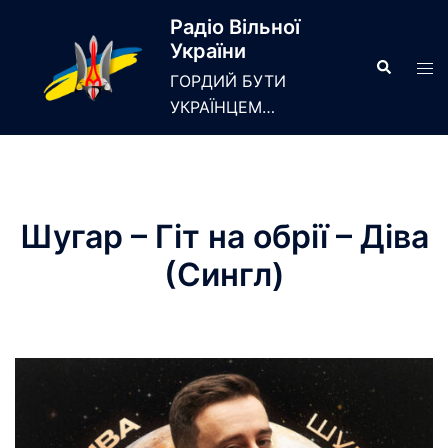
Skip
Радіо Вільної
to
України
content
Search
Tog
ГОРДИЙ БУТИ
men
УКРАЇНЦЕМ…
Шугар – Гіт на обрії – Діва
(Сингл)