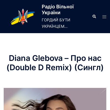
Skip
Радіо Вільної
to
України
content
Search
Tog
ГОРДИЙ БУТИ
men
УКРАЇНЦЕМ…
Diana Glebova – Про нас
(Double D Remix) (Сингл)