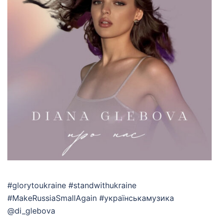
#glorytoukraine #standwithukraine
#MakeRussiaSmallAgain #українськамузика
@di_glebova