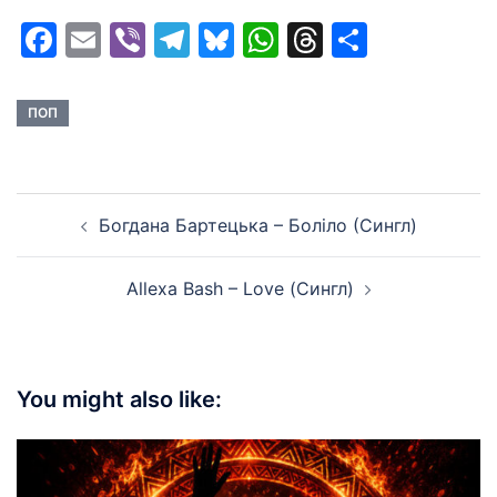
Facebook
Email
Viber
Telegram
Bluesky
WhatsApp
Threads
Share
ПОП
Post
Богдана Бартецька – Боліло (Сингл)
navigation
Allexa Bash – Love (Сингл)
You might also like: