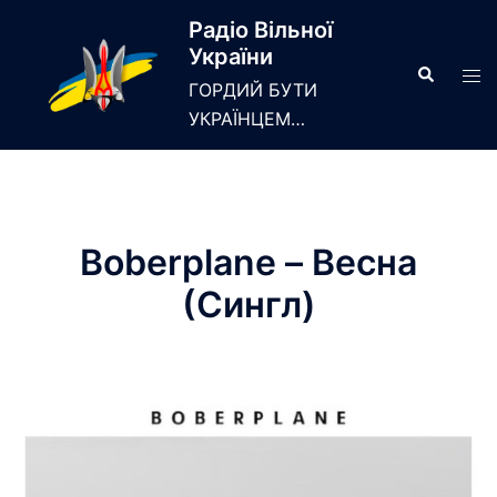
Skip
Радіо Вільної
to
України
content
Search
Tog
ГОРДИЙ БУТИ
men
УКРАЇНЦЕМ…
Boberplane – Весна
(Сингл)