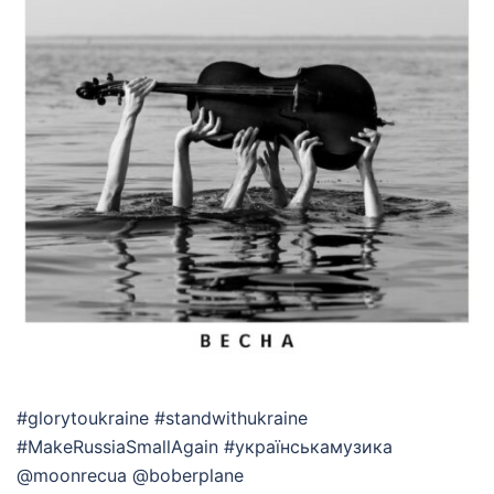
#glorytoukraine #standwithukraine
#MakeRussiaSmallAgain #українськамузика
@moonrecua @boberplane