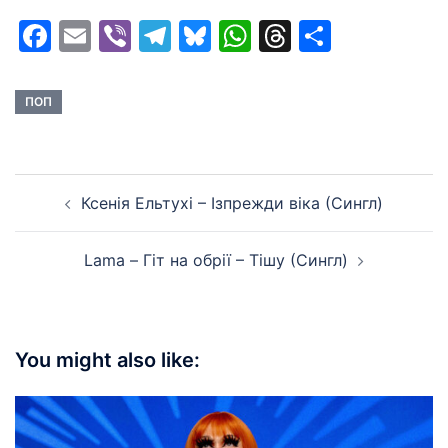
Facebook
Email
Viber
Telegram
Bluesky
WhatsApp
Threads
Share
ПОП
Post
Ксенія Ельтухі – Ізпрежди віка (Сингл)
navigation
Lama – Гіт на обрії – Тішу (Сингл)
You might also like: