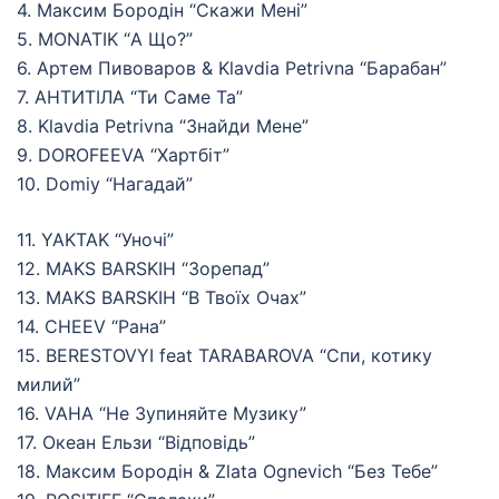
4. Максим Бородін “Скажи Мені”
5. MONATIK “А Що?”
6. Артем Пивоваров & Klavdia Petrivna “Барабан”
7. АНТИТІЛА “Ти Саме Та”
8. Klavdia Petrivna “Знайди Мене”
9. DOROFEEVA “Хартбіт”
10. Domiy “Нагадай”
11. YAKTAK “Уночі”
12. MAKS BARSKIH “Зорепад”
13. MAKS BARSKIH “В Твоїх Очах”
14. CHEEV “Рана”
15. BERESTOVYI feat TARABAROVA “Спи, котику
милий”
16. VAHA “Не Зупиняйте Музику”
17. Океан Ельзи “Відповідь”
18. Максим Бородін & Zlata Ognevich “Без Тебе”