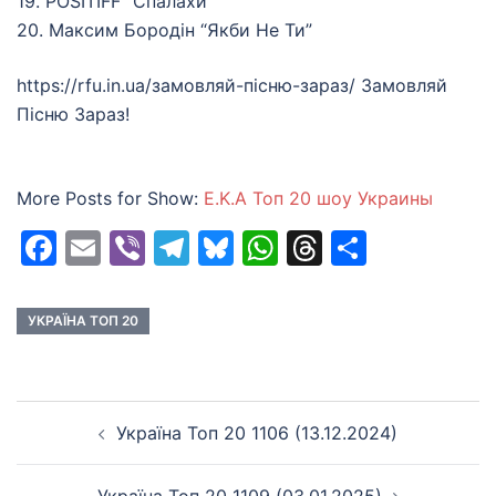
19. POSITIFF “Спалахи”
20. Максим Бородін “Якби Не Ти”
https://rfu.in.ua/замовляй-пiсню-зараз/ Замовляй
Пiсню Зараз!
More Posts for Show:
E.K.A Топ 20 шоу Украины
Facebook
Email
Viber
Telegram
Bluesky
WhatsApp
Threads
Share
УКРАЇНА ТОП 20
Post
Україна Топ 20 1106 (13.12.2024)
navigation