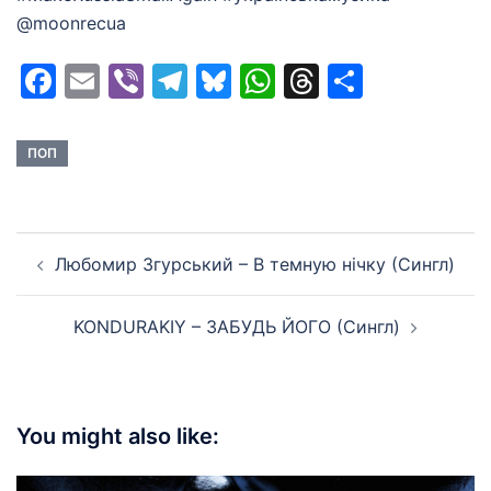
@moonrecua
Facebook
Email
Viber
Telegram
Bluesky
WhatsApp
Threads
Share
ПОП
Post
Любомир Згурський – В темную нічку (Сингл)
navigation
KONDURAKIY – ЗАБУДЬ ЙОГО (Сингл)
You might also like: