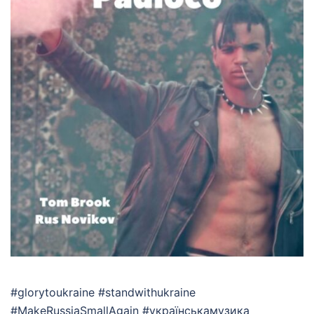
#glorytoukraine #standwithukraine
#MakeRussiaSmallAgain #українськамузика