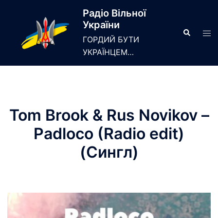
Skip
Радіо Вільної
to
України
content
Search
Tog
ГОРДИЙ БУТИ
men
УКРАЇНЦЕМ…
Tom Brook & Rus Novikov –
Padloco (Radio edit)
(Сингл)