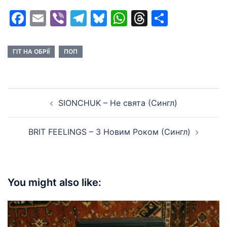
Facebook
Email
Viber
Telegram
Bluesky
WhatsApp
Threads
Share
ГІТ НА ОБРІЇ
ПОП
Post
SIONCHUK – Не свята (Сингл)
navigation
BRIT FEELINGS – З Новим Роком (Сингл)
You might also like: