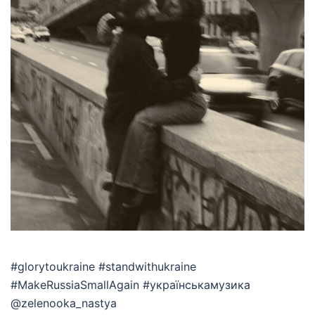
#glorytoukraine #standwithukraine
#MakeRussiaSmallAgain #українськамузика
@zelenooka_nastya