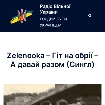
Skip
Радіо Вільної
to
України
content
Search
Tog
ГОРДИЙ БУТИ
men
УКРАЇНЦЕМ…
Zelenooka – Гіт на обрії –
А давай разом (Сингл)