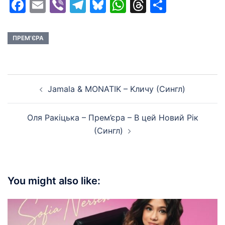
Facebook
Email
Viber
Telegram
Bluesky
WhatsApp
Threads
Share
ПРЕМ’ЄРА
Post
Jamala & MONATIK – Kличу (Сингл)
navigation
Оля Ракіцька – Прем’єра – В цей Новий Рік
(Сингл)
You might also like: