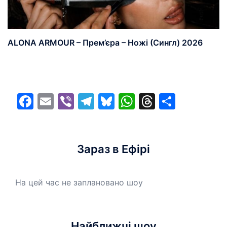
ALONA ARMOUR – Прем’єра – Ножі (Сингл) 2026
Facebook
Email
Viber
Telegram
Bluesky
WhatsApp
Threads
Share
Зараз в Ефірі
На цей час не заплановано шоу
Найближчі шоу