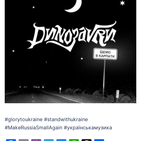
#glorytoukraine #standwithukraine
#MakeRussiaSmallAgain #українськамузика