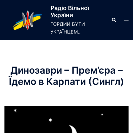
Skip
Радіо Вільної
to
України
content
Search
Tog
ГОРДИЙ БУТИ
men
УКРАЇНЦЕМ…
Динозаври – Прем’єра –
Їдемо в Карпати (Сингл)