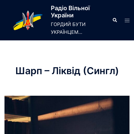
Skip
Радіо Вільної
to
України
content
Search
Tog
ГОРДИЙ БУТИ
men
УКРАЇНЦЕМ…
Шарп – Ліквід (Сингл)