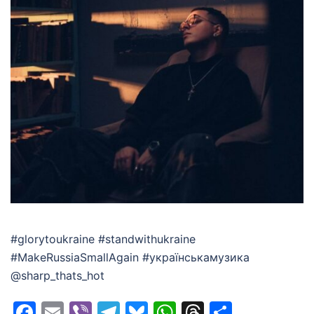
#glorytoukraine #standwithukraine
#MakeRussiaSmallAgain #українськамузика
@sharp_thats_hot
Facebook
Email
Viber
Telegram
Bluesky
WhatsApp
Threads
Share