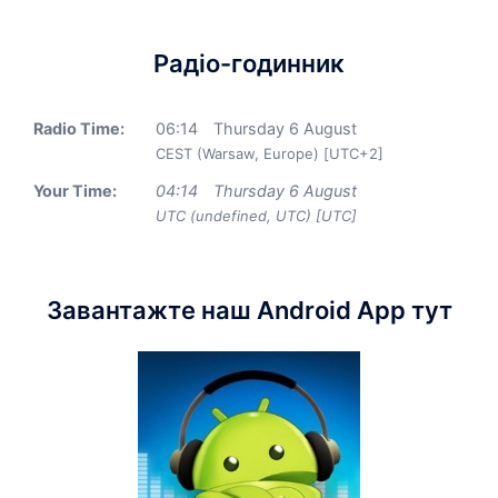
Радіо-годинник
Radio Time:
06
:
14
Thursday 6 August
CEST (Warsaw, Europe) [UTC+2]
Your Time:
04
:
14
Thursday 6 August
UTC (undefined, UTC) [UTC]
Завантажте наш Android App тут