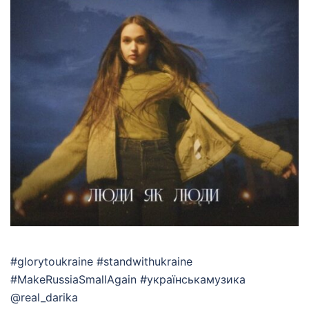
#glorytoukraine #standwithukraine
#MakeRussiaSmallAgain #українськамузика
@real_darika