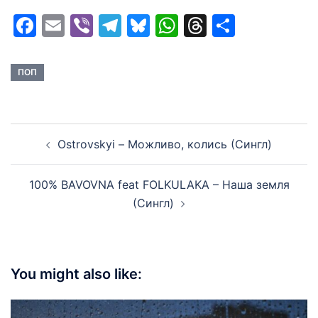
Facebook
Email
Viber
Telegram
Bluesky
WhatsApp
Threads
Share
ПОП
Post
Ostrovskyi – Можливо, колись (Сингл)
navigation
100% BAVOVNA feat FOLKULAKA – Наша земля
(Сингл)
You might also like: