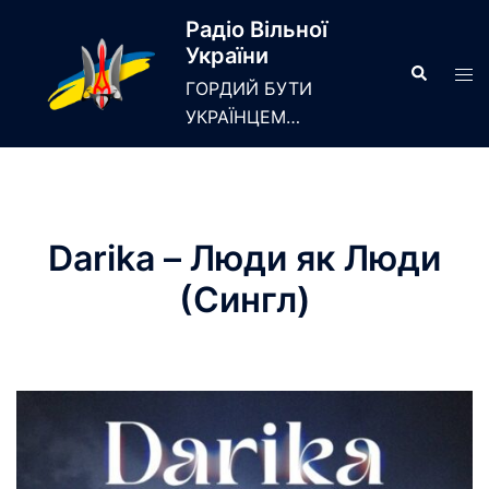
Skip
Радіо Вільної
to
України
content
Search
Tog
ГОРДИЙ БУТИ
men
УКРАЇНЦЕМ…
Darika – Люди як Люди
(Сингл)