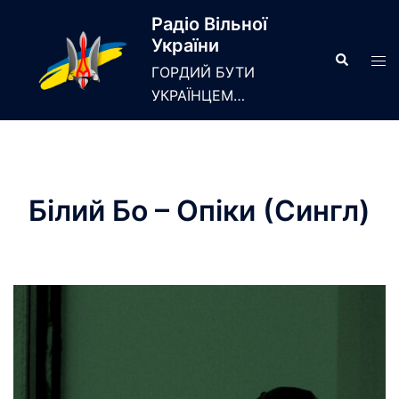
Skip
Радіо Вільної
to
України
content
Search
Tog
ГОРДИЙ БУТИ
men
УКРАЇНЦЕМ…
Білий Бо – Опіки (Сингл)