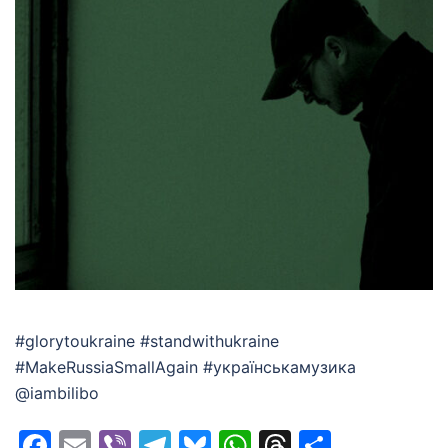
#glorytoukraine #standwithukraine
#MakeRussiaSmallAgain #українськамузика
@iambilibo
Facebook
Email
Viber
Telegram
Bluesky
WhatsApp
Threads
Share