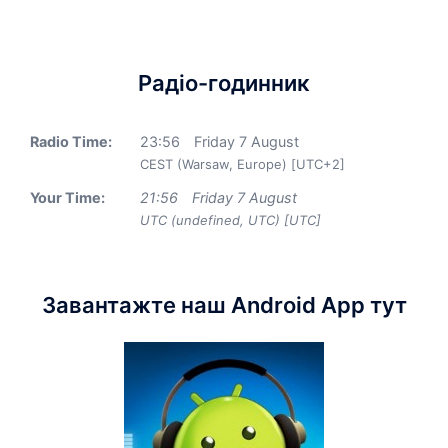
Радіо-годинник
Radio Time:
23
:
56
Friday 7 August
CEST (Warsaw, Europe) [UTC+2]
Your Time:
21
:
56
Friday 7 August
UTC (undefined, UTC) [UTC]
Завантажте наш Android App тут