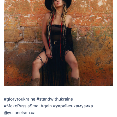
#glorytoukraine #standwithukraine
#MakeRussiaSmallAgain #українськамузика
@yulianelson.ua