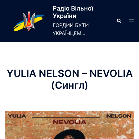
Skip
Радіо Вільної
to
України
content
Search
Tog
ГОРДИЙ БУТИ
men
УКРАЇНЦЕМ…
YULIA NELSON – NEVOLIA
(Сингл)