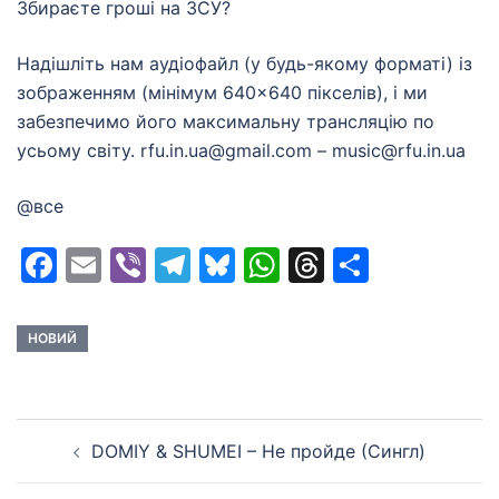
Збираєте гроші на ЗСУ?
Надішліть нам аудіофайл (у будь-якому форматі) із
зображенням (мінімум 640×640 пікселів), і ми
забезпечимо його максимальну трансляцію по
усьому світу. rfu.in.ua@gmail.com – music@rfu.in.ua
@все
Facebook
Email
Viber
Telegram
Bluesky
WhatsApp
Threads
Share
НОВИЙ
Post
DOMIY & SHUMEI – Не пройде (Сингл)
navigation