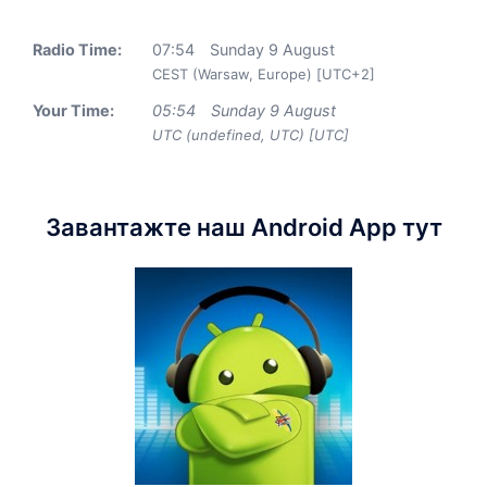
Radio Time:
07
:
54
Sunday 9 August
CEST (Warsaw, Europe) [UTC+2]
Your Time:
05
:
54
Sunday 9 August
UTC (undefined, UTC) [UTC]
Завантажте наш Android App тут