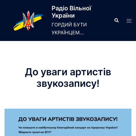
Skip
Радіо Вільної
to
України
content
Search
Tog
ГОРДИЙ БУТИ
men
УКРАЇНЦЕМ…
До уваги артистів
звукозапису!