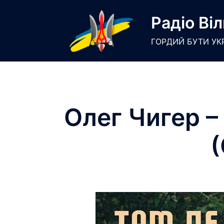
Skip
Радіо Віл
to
content
ГОРДИЙ БУТИ УК
Олег Чигер –
(