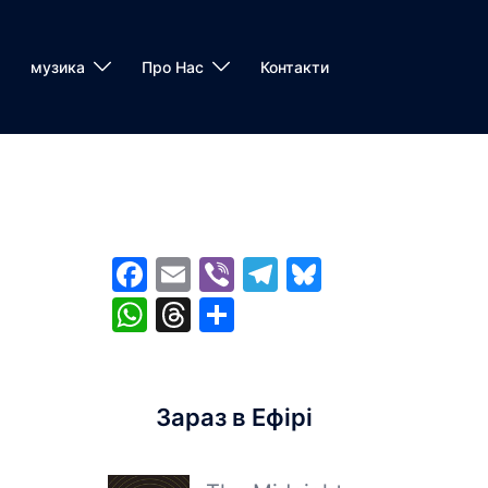
музика
Про Нас
Контакти
Facebook
Email
Viber
Telegram
Bluesky
WhatsApp
Threads
Share
Зараз в Ефірі