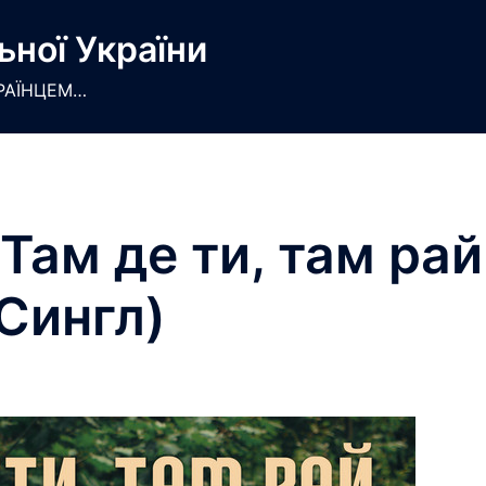
ьної України
РАЇНЦЕМ…
 Там де ти, там рай
Сингл)