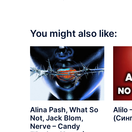
You might also like:
Alina Pash, What So
Alilo
Not, Jack Blom,
(Син
Nerve – Candy