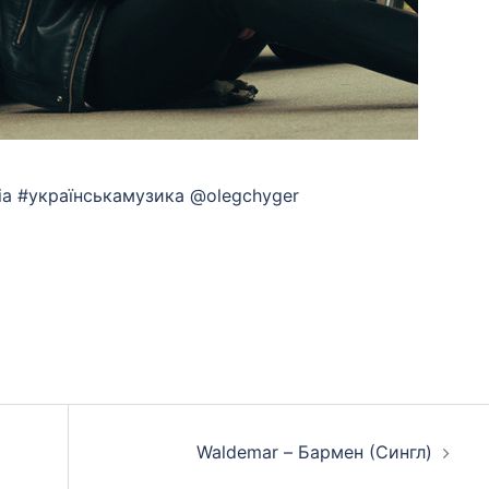
ssia #українськамузика @olegchyger
App
eads
hare
Waldemar – Бармен (Сингл)