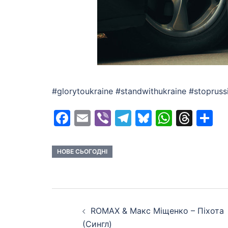
#glorytoukraine #standwithukraine #stopru
Facebook
Email
Viber
Telegram
Bluesky
Whats
Thr
S
НОВЕ СЬОГОДНІ
Post
ROMAX & Макс Міщенко – Піхота
navigation
(Сингл)