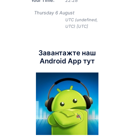
Your Time:
22
:
28
Thursday 6 August
UTC (undefined,
UTC) [UTC]
Завантажте наш
Android App тут