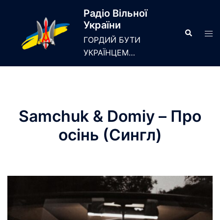
Skip
Радіо Вільної
to
України
content
Search
Tog
ГОРДИЙ БУТИ
men
УКРАЇНЦЕМ…
Samchuk & Domiy – Про
осінь (Сингл)