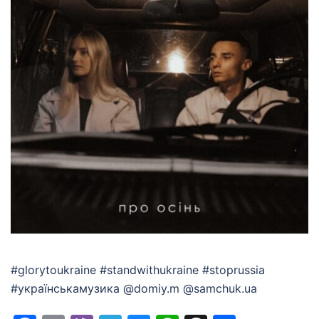
#glorytoukraine #standwithukraine #stoprussia
#українськамузика @domiy.m @samchuk.ua