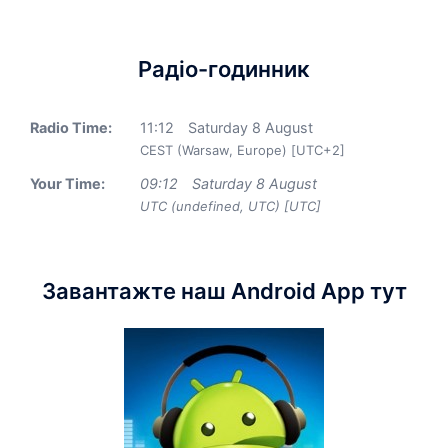
Радіо-годинник
Radio Time:
11
:
12
Saturday 8 August
CEST (Warsaw, Europe) [UTC+2]
Your Time:
09
:
12
Saturday 8 August
UTC (undefined, UTC) [UTC]
Завантажте наш Android App тут