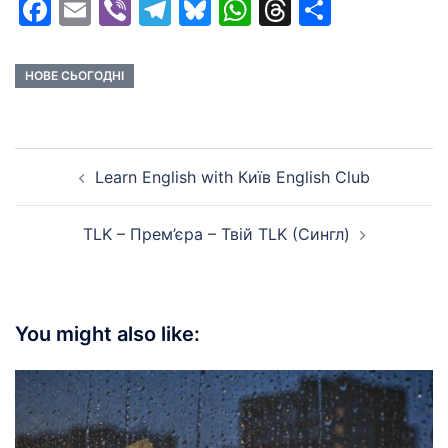
Facebook
Email
Viber
Telegram
Bluesky
WhatsApp
Threads
Share
НОВЕ СЬОГОДНІ
Post
Learn English with Київ English Club
navigation
TLK – Прем’єра – Твій TLK (Сингл)
You might also like: