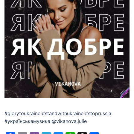
#glorytoukraine #standwithukraine #stoprussia
#українськамузика @vikanova.julie