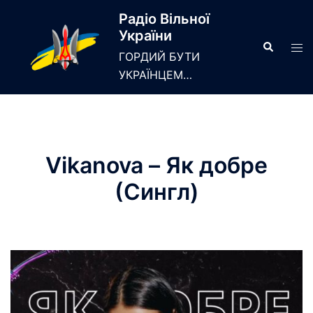
Skip
Радіо Вільної
to
України
content
Search
Tog
ГОРДИЙ БУТИ
men
УКРАЇНЦЕМ…
Vikanova – Як добре
(Сингл)