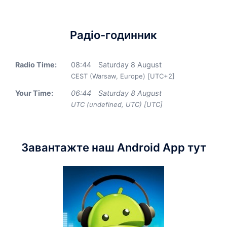
Радіо-годинник
Radio Time:
08
:
44
Saturday 8 August
CEST (Warsaw, Europe) [UTC+2]
Your Time:
06
:
44
Saturday 8 August
UTC (undefined, UTC) [UTC]
Завантажте наш Android App тут