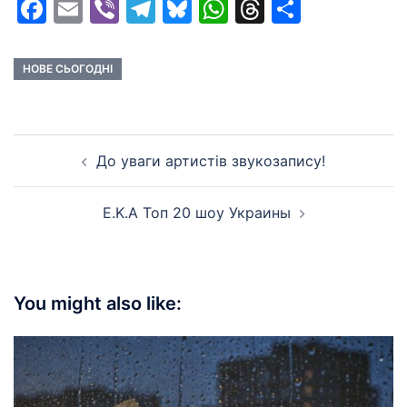
Facebook
Email
Viber
Telegram
Bluesky
WhatsApp
Threads
Share
НОВЕ СЬОГОДНІ
Post
До уваги артистів звукозапису!
navigation
E.K.A Топ 20 шоу Украины
You might also like: