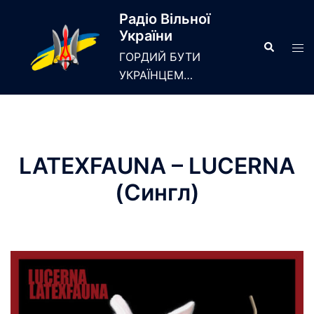
Skip
Радіо Вільної
to
України
content
Search
Tog
ГОРДИЙ БУТИ
men
УКРАЇНЦЕМ…
LATEXFAUNA – LUCERNA
(Сингл)