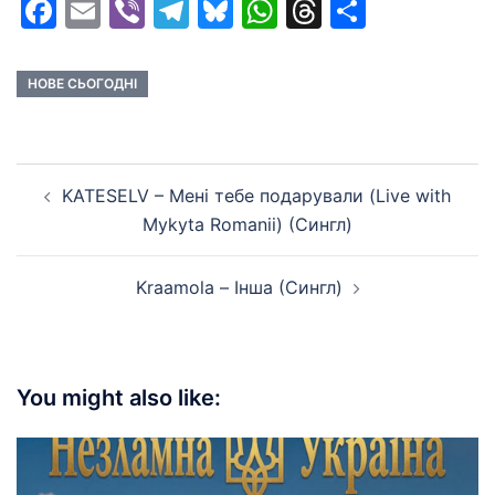
Facebook
Email
Viber
Telegram
Bluesky
WhatsApp
Threads
Share
НОВЕ СЬОГОДНІ
Post
KATESELV – Мені тебе подарували (Live with
navigation
Mykyta Romanii) (Сингл)
Kraamola – Інша (Сингл)
You might also like: