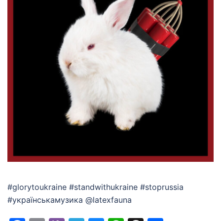
#glorytoukraine #standwithukraine #stoprussia
#українськамузика @latexfauna