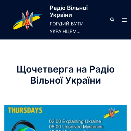
Skip
Радіо Вільної
to
України
content
Search
Tog
ГОРДИЙ БУТИ
men
УКРАЇНЦЕМ…
Щочетверга на Радіо
Вільної України