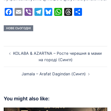
Facebook
Email
Viber
Telegram
Bluesky
WhatsApp
Threads
Share
НОВЕ СЬОГОДНІ
Post
KOLABA & AZARTNA – Росте черешня в мами
navigation
на городі (Сингл)
Jamala – Arafat Dagindan (Сингл)
You might also like: