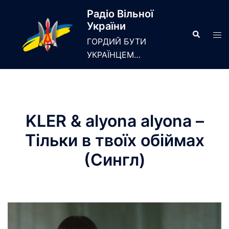
Skip
Радіо Вільної
to
України
content
Search
Tog
ГОРДИЙ БУТИ
men
УКРАЇНЦЕМ…
KLER & alyona alyona –
Тільки в твоїх обіймах
(Сингл)