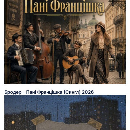
Бродер – Пані Францішка (Сингл) 2026