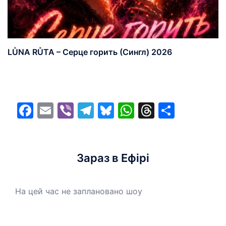
LŮNA RŮTA – Серце горить (Сингл) 2026
Facebook
Email
Viber
Telegram
Bluesky
WhatsApp
Threads
Share
Зараз в Ефірі
На цей час не заплановано шоу