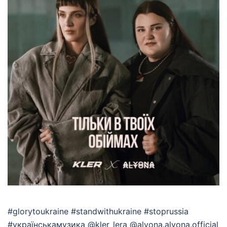
#glorytoukraine #standwithukraine #stoprussia
#українськамузика @kler_lera @alyona.alyona.official