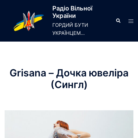
Skip
Радіо Вільної
to
України
content
Search
Tog
ГОРДИЙ БУТИ
men
УКРАЇНЦЕМ…
Grisana – Дочка ювеліра
(Сингл)