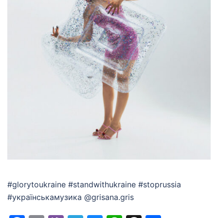
#glorytoukraine #standwithukraine #stoprussia
#українськамузика @grisana.gris