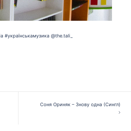
ia #українськамузика @the.tali_
App
eads
hare
Соня Ориняк – Знову одна (Сингл)