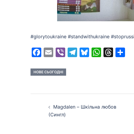
#glorytoukraine #standwithukraine #stopruss
Facebook
Email
Viber
Telegram
Bluesky
Whats
Thr
S
НОВЕ СЬОГОДНІ
Post
Magdalen – Шкільна любов
navigation
(Сингл)