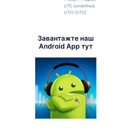
UTC (undefined,
UTC) [UTC]
Завантажте наш
Android App тут