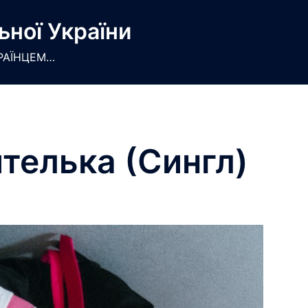
ьної України
РАЇНЦЕМ…
ителька (Сингл)