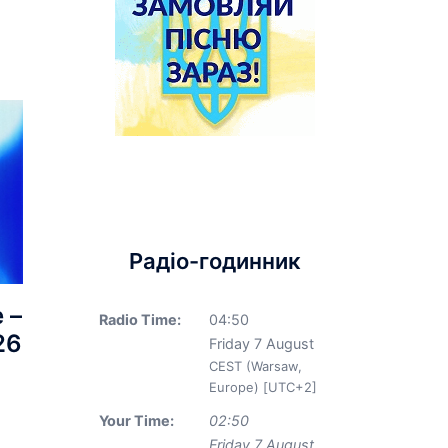
Радіо-годинник
 –
Radio Time:
04
:
50
26
Friday 7 August
CEST (Warsaw,
Europe) [UTC+2]
Your Time:
02
:
50
Friday 7 August