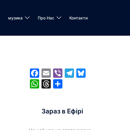
музика
Про Нас
Контакти
Facebook
Email
Viber
Telegram
Bluesky
WhatsApp
Threads
Share
Зараз в Ефірі