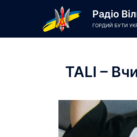
Skip
Радіо Віл
to
content
ГОРДИЙ БУТИ УК
TALI – Вч