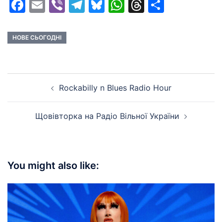
Facebook
Email
Viber
Telegram
Bluesky
WhatsApp
Threads
Share
НОВЕ СЬОГОДНІ
Post
Rockabilly n Blues Radio Hour
navigation
Щовівторка на Радіо Вільної України
You might also like: