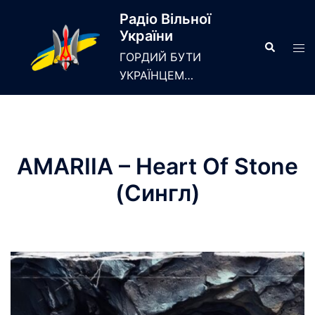
Skip
Радіо Вільної
to
України
content
Search
Tog
ГОРДИЙ БУТИ
men
УКРАЇНЦЕМ…
AMARIIA – Heart Of Stone
(Сингл)