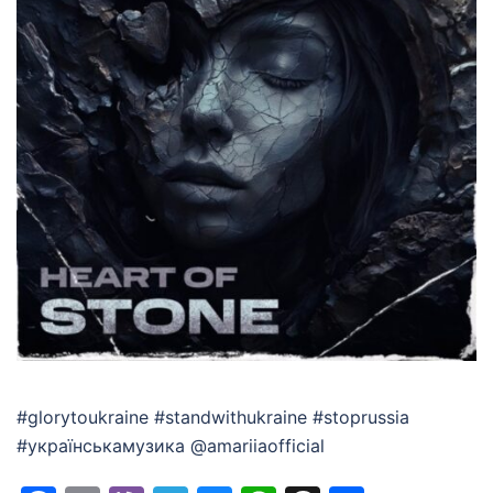
#glorytoukraine #standwithukraine #stoprussia
#українськамузика @amariiaofficial