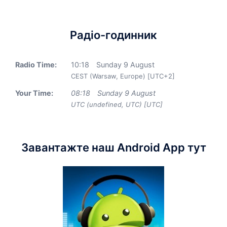
Радіо-годинник
Radio Time:
10
:
18
Sunday 9 August
CEST (Warsaw, Europe) [UTC+2]
Your Time:
08
:
18
Sunday 9 August
UTC (undefined, UTC) [UTC]
Завантажте наш Android App тут