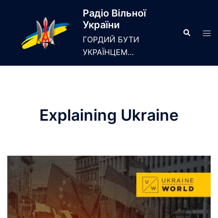
Skip
Радіо Вільної
to
України
content
Search
Tog
ГОРДИЙ БУТИ
men
УКРАЇНЦЕМ…
Explaining Ukraine