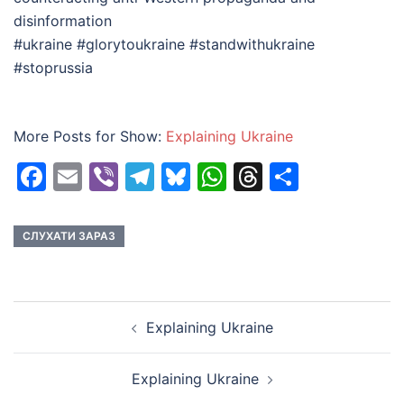
disinformation
#ukraine #glorytoukraine #standwithukraine
#stoprussia
More Posts for Show:
Explaining Ukraine
Facebook
Email
Viber
Telegram
Bluesky
WhatsApp
Threads
Share
СЛУХАТИ ЗАРАЗ
Post
Explaining Ukraine
navigation
Explaining Ukraine