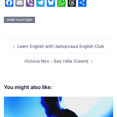
Facebook
Email
Viber
Telegram
Bluesky
WhatsApp
Threads
Share
НОВЕ СЬОГОДНІ
Post
Learn English with Запорожье English Club
navigation
Victoria Niro – Без тебе (Сингл)
You might also like: