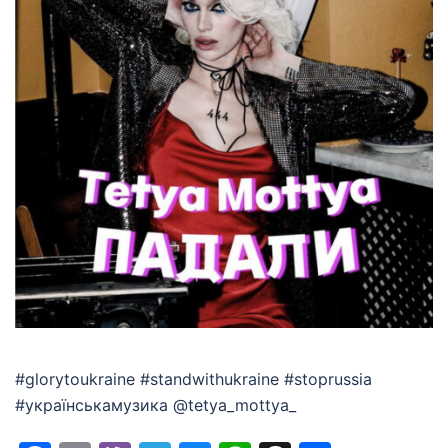
#glorytoukraine #standwithukraine #stoprussia
#українськамузика @tetya_mottya_