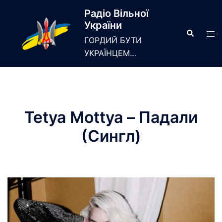
Skip
Радіо Вільної
to
України
content
Search
Tog
ГОРДИЙ БУТИ
men
УКРАЇНЦЕМ…
Tetya Mottya – Падали
(Сингл)