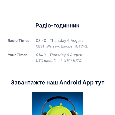
Радіо-годинник
Radio Time:
03
:
40
Thursday 6 August
CEST (Warsaw, Europe) [UTC+2]
Your Time:
01
:
40
Thursday 6 August
UTC (undefined, UTC) [UTC]
Завантажте наш Android App тут