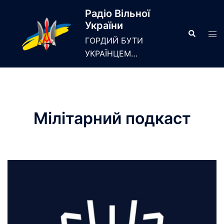
Skip
Радіо Вільної
to
України
content
Search
Tog
ГОРДИЙ БУТИ
men
УКРАЇНЦЕМ…
Мілітарний подкаст