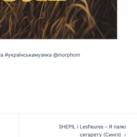
ussia #українськамузика @morphom
App
eads
hare
SHEPIL і Lesfleures – Я палю
сигарету (Сингл)