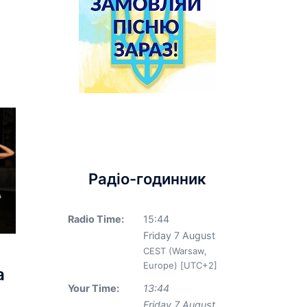
Радіо-годинник
Radio Time:
15
:
44
Friday 7 August
CEST (Warsaw,
Europe) [UTC+2]
а
Your Time:
13
:
44
Friday 7 August