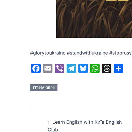
#glorytoukraine #standwithukraine #stopr
Facebook
Email
Viber
Telegram
Bluesky
Whats
Thr
S
ГІТ НА ОБРІЇ
Post
Learn English with Київ English
navigation
Club