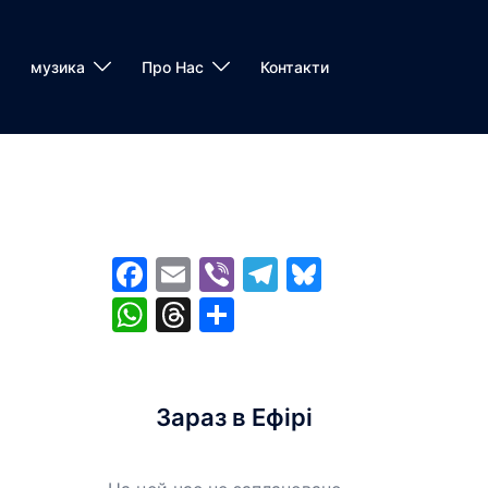
музика
Про Нас
Контакти
Facebook
Email
Viber
Telegram
Bluesky
WhatsApp
Threads
Share
Зараз в Ефірі