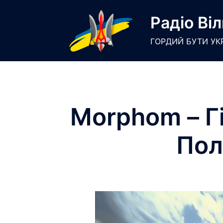
Skip
Радіо Віл
to
content
ГОРДИЙ БУТИ УК
Morphom – Гі
Пол