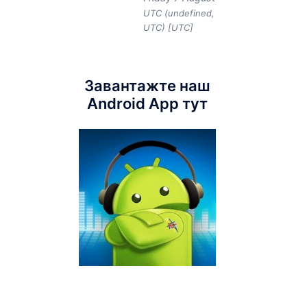
UTC (undefined,
UTC) [UTC]
Завантажте наш
Android App тут