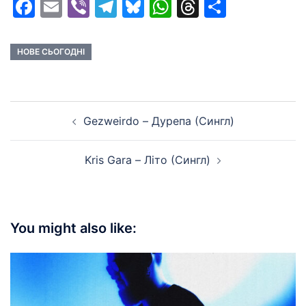
Facebook
Email
Viber
Telegram
Bluesky
WhatsApp
Threads
Share
НОВЕ СЬОГОДНІ
Post
Gezweirdo – Дурепа (Сингл)
navigation
Kris Gara – Літо (Сингл)
You might also like: