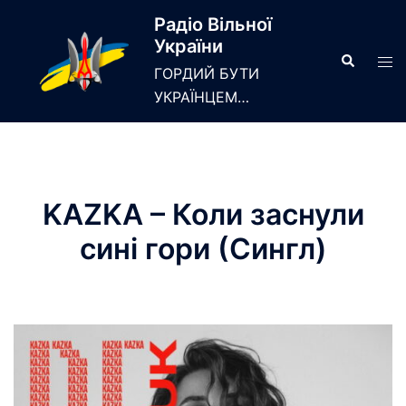
Skip
Радіо Вільної
to
України
content
Search
Tog
ГОРДИЙ БУТИ
men
УКРАЇНЦЕМ…
KAZKA – Коли заснули
сині гори (Сингл)