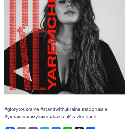
#glorytoukraine #standwithukraine #stoprussia
#українськамузика #kazka @kazka.band