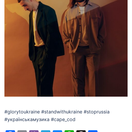
#glorytoukraine #standwithukraine #stoprussia
#українськамузика #cape_cod