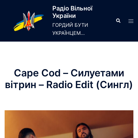
Skip
Радіо Вільної
to
України
content
Search
Tog
ГОРДИЙ БУТИ
men
УКРАЇНЦЕМ…
Cape Cod – Силуетами
вітрин – Radio Edit (Сингл)