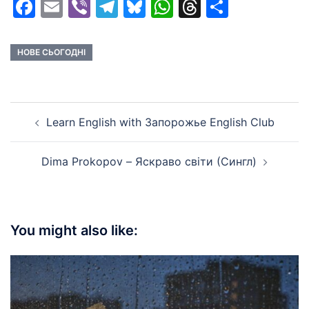
Facebook
Email
Viber
Telegram
Bluesky
WhatsApp
Threads
Share
НОВЕ СЬОГОДНІ
Post
Learn English with Запорожье English Club
navigation
Dima Prokopov – Яскраво світи (Сингл)
You might also like: