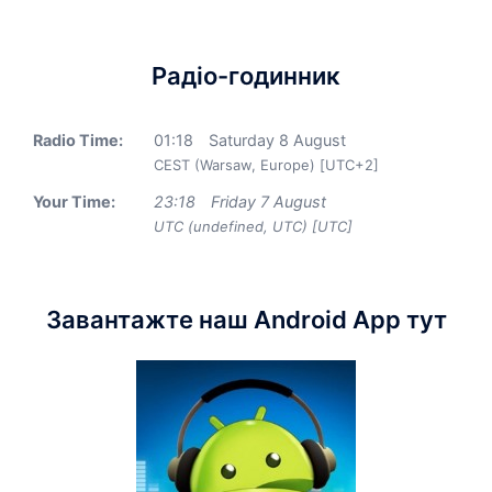
Радіо-годинник
Radio Time:
01
:
18
Saturday 8 August
CEST (Warsaw, Europe) [UTC+2]
Your Time:
23
:
18
Friday 7 August
UTC (undefined, UTC) [UTC]
Завантажте наш Android App тут