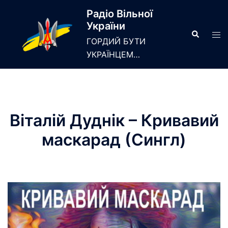
Skip
Радіо Вільної
to
України
content
Search
Tog
ГОРДИЙ БУТИ
men
УКРАЇНЦЕМ…
Віталій Дуднік – Кривавий
маскарад (Сингл)