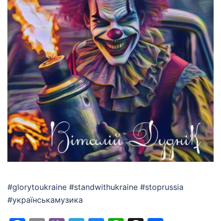
#glorytoukraine #standwithukraine #stoprussia
#українськамузика