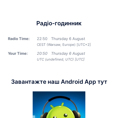
Радіо-годинник
Radio Time:
22
:
50
Thursday 6 August
CEST (Warsaw, Europe) [UTC+2]
Your Time:
20
:
50
Thursday 6 August
UTC (undefined, UTC) [UTC]
Завантажте наш Android App тут