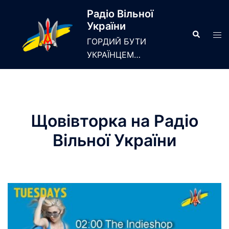
Skip
Радіо Вільної
to
України
content
Search
Tog
ГОРДИЙ БУТИ
men
УКРАЇНЦЕМ…
Щовівторка на Радіо
Вільної України