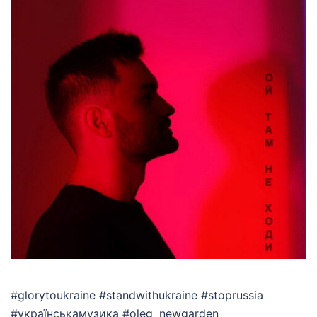
#glorytoukraine #standwithukraine #stoprussia
#українськамузика #oleg_newgarden