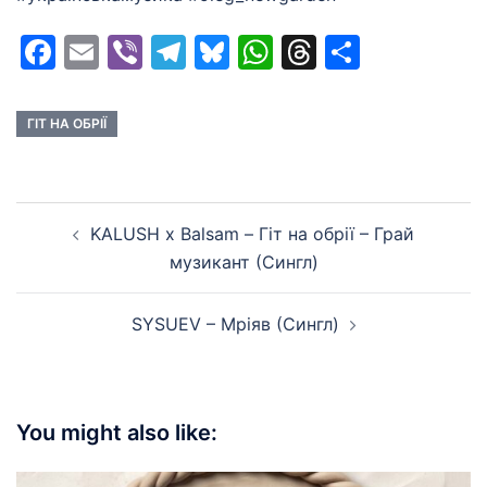
Facebook
Email
Viber
Telegram
Bluesky
WhatsApp
Threads
Share
ГІТ НА ОБРІЇ
Post
KALUSH x Balsam – Гіт на обрії – Грай
navigation
музикант (Сингл)
SYSUEV – Мріяв (Сингл)
You might also like: