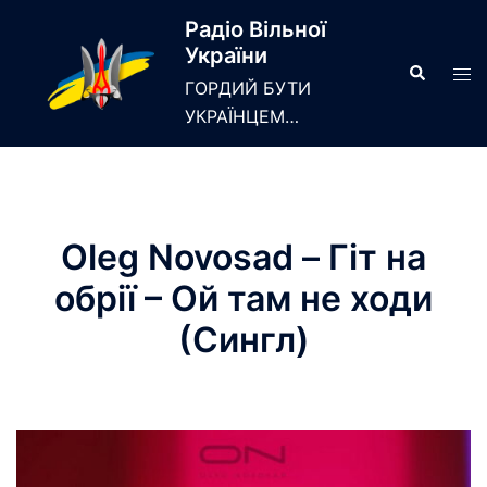
Skip
Радіо Вільної
to
України
content
Search
Tog
ГОРДИЙ БУТИ
men
УКРАЇНЦЕМ…
Oleg Novosad – Гіт на
обрії – Ой там не ходи
(Сингл)