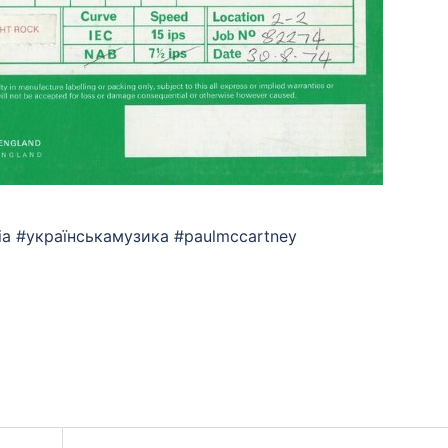
ssia #українськамузика #paulmccartney
App
eads
hare