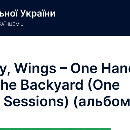
ьної України
РАЇНЦЕМ…
y, Wings – One Han
The Backyard (One
 Sessions) (альбом