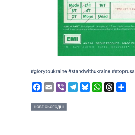
#glorytoukraine #standwithukraine #stopru
Facebook
Email
Viber
Telegram
Bluesky
Whats
Thr
S
НОВЕ СЬОГОДНІ