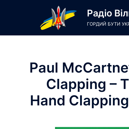
Skip
Радіо Віл
to
content
ГОРДИЙ БУТИ УК
Paul McCartne
Clapping – 
Hand Clapping