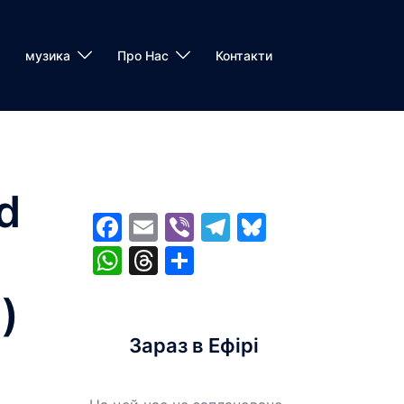
музика
Про Нас
Контакти
d
Facebook
Email
Viber
Telegram
Bluesky
WhatsApp
Threads
Share
)
Зараз в Ефірі