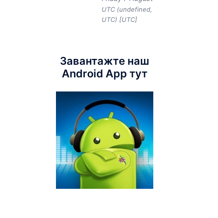
UTC (undefined,
UTC) [UTC]
Завантажте наш
Android App тут