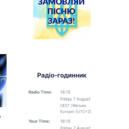
Радіо-годинник
Radio Time:
18
:
15
Friday 7 August
CEST (Warsaw,
Europe) [UTC+2]
o
Your Time:
16
:
15
Friday 7 August